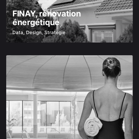
FINAY, rénovation
énergétique
Data
Design
Stratégie