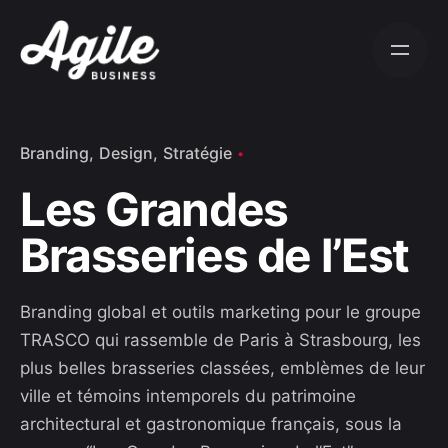
S
k
i
p
t
o
Branding
Design
Stratégie
c
Les Grandes
o
n
Brasseries de l’Est
t
e
n
Branding global et outils marketing pour le groupe
t
TRASCO qui rassemble de Paris à Strasbourg, les
plus belles brasseries classées, emblèmes de leur
ville et témoins intemporels du patrimoine
architectural et gastronomique français, sous la