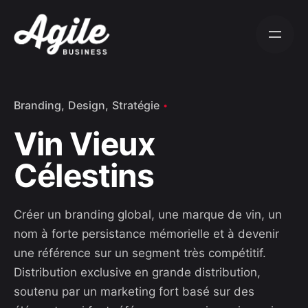
S
k
i
p
t
o
Branding
Design
Stratégie
c
Vin Vieux
o
n
Célestins
t
e
n
Créer un branding global, une marque de vin, un
t
nom à forte persistance mémorielle et à devenir
une référence sur un segment très compétitif.
Distribution exclusive en grande distribution,
soutenu par un marketing fort basé sur des