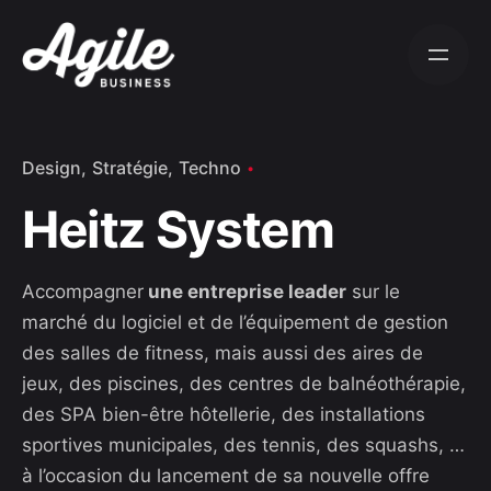
S
k
i
p
t
o
Design
Stratégie
Techno
c
Heitz System
o
n
t
Accompagner
une entreprise leader
sur le
e
marché du logiciel et de l’équipement de gestion
n
des salles de fitness, mais aussi des aires de
t
jeux, des piscines, des centres de balnéothérapie,
des SPA bien-être hôtellerie, des installations
sportives municipales, des tennis, des squashs, …
à l’occasion du lancement de sa nouvelle offre