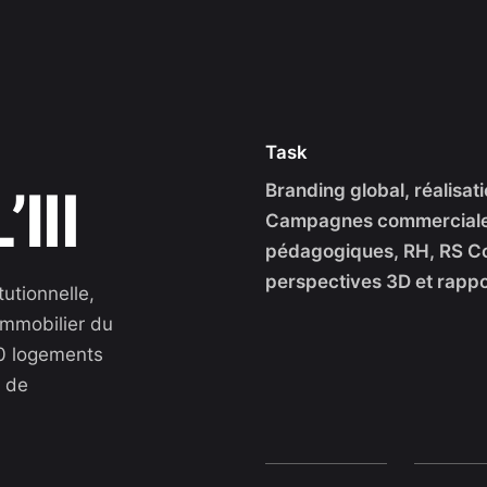
Task
Ill
Branding global, réalisati
Campagnes commerciales 
pédagogiques, RH, RS Con
perspectives 3D et rappor
tutionnelle,
immobilier du
00 logements
l de