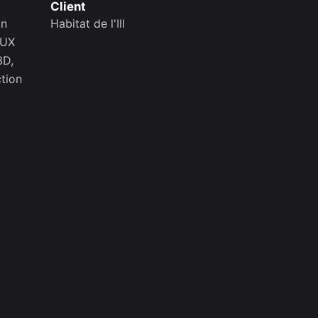
Client
on
Habitat de l'Ill
/UX
3D,
ction