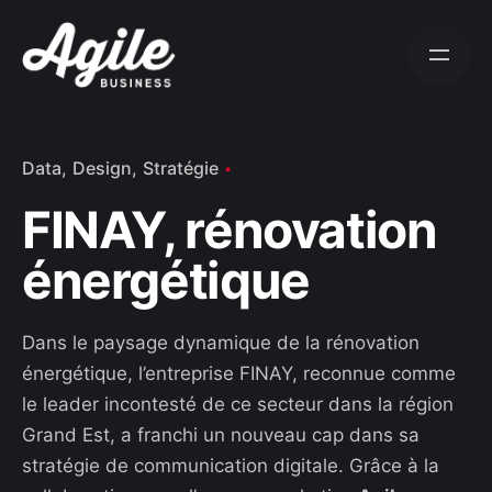
S
k
i
p
t
o
Data
Design
Stratégie
c
FINAY, rénovation
o
n
énergétique
t
e
n
Dans le paysage dynamique de la rénovation
t
énergétique, l’entreprise FINAY, reconnue comme
le leader incontesté de ce secteur dans la région
Grand Est, a franchi un nouveau cap dans sa
stratégie de communication digitale. Grâce à la