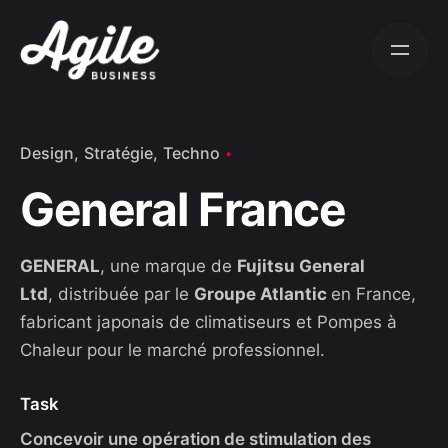
S
k
i
p
t
o
Design
Stratégie
Techno
c
General France
o
n
t
GENERAL
, une marque de
Fujitsu General
e
Ltd
, distribuée par le
Groupe Atlantic
en France,
n
fabricant japonais de climatiseurs et Pompes à
t
Chaleur pour le marché professionnel.
Task
Concevoir une opération de stimulation des