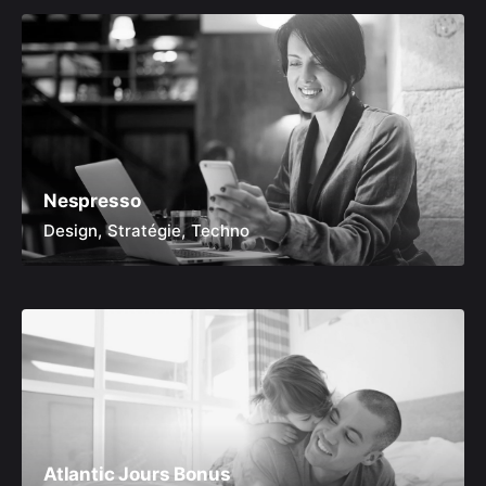
Nespresso
Design
Stratégie
Techno
Atlantic Jours Bonus