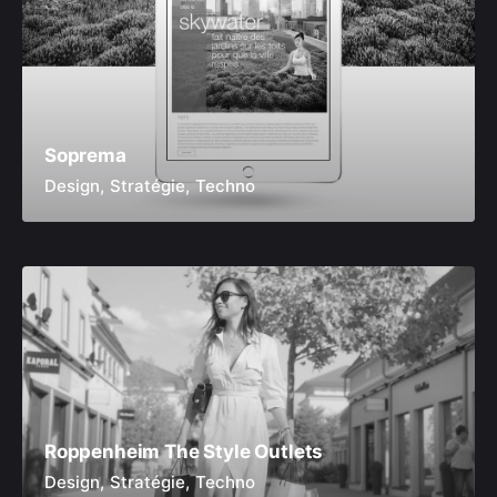
Soprema
Design
Stratégie
Techno
Roppenheim The Style Outlets
Design
Stratégie
Techno