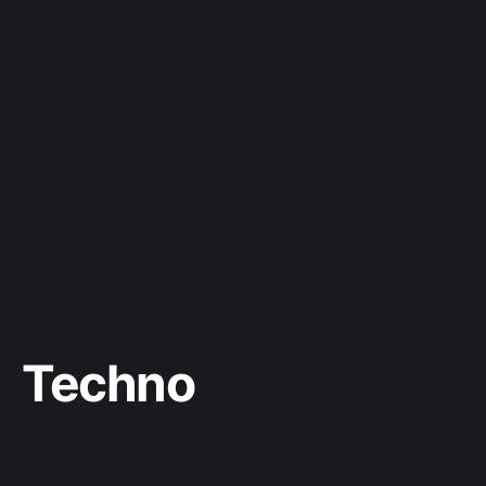
Techno